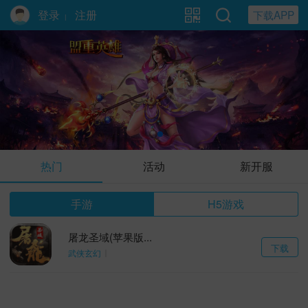
登录
注册
下载APP
|
盟重英雄
热门
活动
新开服
手游
H5游戏
屠龙圣域(苹果版...
下载
武侠玄幻