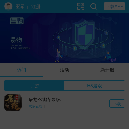
登录
注册
下载APP
|
官网唯一指定交易平台
热门
活动
新开服
手游
H5游戏
屠龙圣域(苹果版...
下载
武侠玄幻