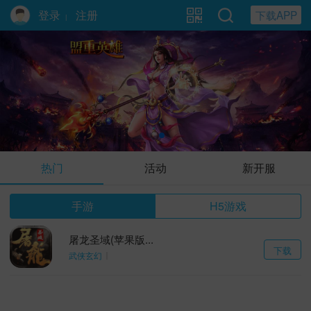
登录
注册
下载APP
|
盟重英雄
热门
活动
新开服
手游
H5游戏
屠龙圣域(苹果版...
下载
武侠玄幻