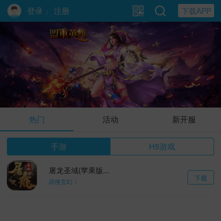
登录
注册
下载APP
|
盟重英雄
热门
活动
新开服
手游
H5游戏
屠龙圣域(苹果版...
下载
武侠玄幻