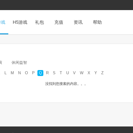
游戏
H5游戏
礼包
充值
资讯
帮助
演
休闲益智
K
L
M
N
O
P
Q
R
S
T
U
V
W
X
Y
Z
没找到您搜索的内容。。。