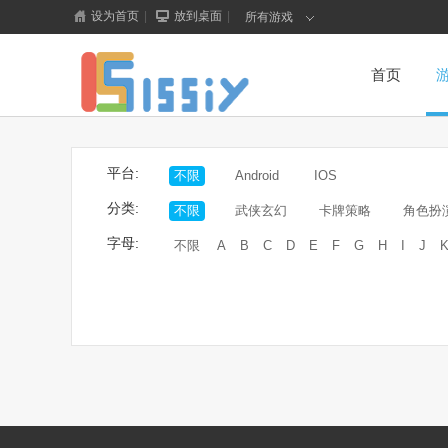
设为首页
|
放到桌面
|
所有游戏
首页
平台:
不限
Android
IOS
分类:
不限
武侠玄幻
卡牌策略
角色扮
字母:
不限
A
B
C
D
E
F
G
H
I
J