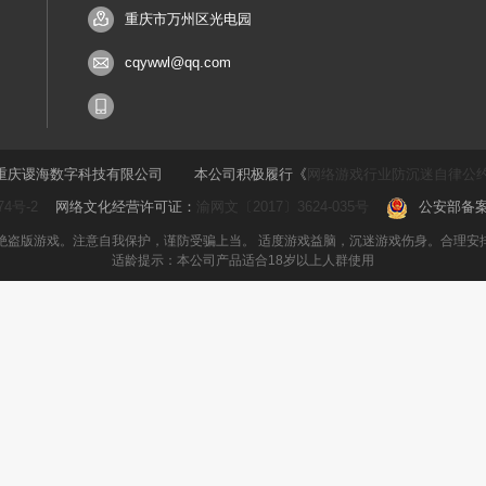
重庆市万州区光电园
cqywwl@qq.com
重庆谡海数字科技有限公司
本公司积极履行《
网络游戏行业防沉迷自律公
74号-2
网络文化经营许可证：
渝网文〔2017〕3624-035号
公安部备
绝盗版游戏。注意自我保护，谨防受骗上当。 适度游戏益脑，沉迷游戏伤身。合理安
适龄提示：本公司产品适合18岁以上人群使用